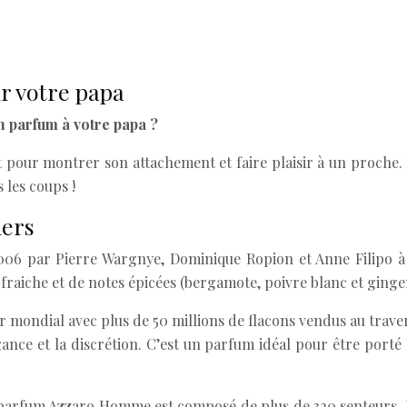
r votre papa
un parfum à votre papa ?
t pour montrer son attachement et faire plaisir à un proche
 les coups !
hers
06 par Pierre Wargnye, Dominique Ropion et Anne Filipo à 
t fraiche et de notes épicées (bergamote, poivre blanc et gin
r mondial avec plus de 50 millions de flacons vendus au trav
égance et la discrétion. C’est un parfum idéal pour être por
e parfum Azzaro Homme est composé de plus de 320 senteurs. 