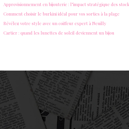
Approvisionnement en bijouterie : l’impact stratégique des stoc
Comment choisir le burkini idéal pour vos sorties à la plage
Révélez votre style avec un coiffeur expert à Neuilly
Cartier : quand les lunettes de soleil deviennent un bijou