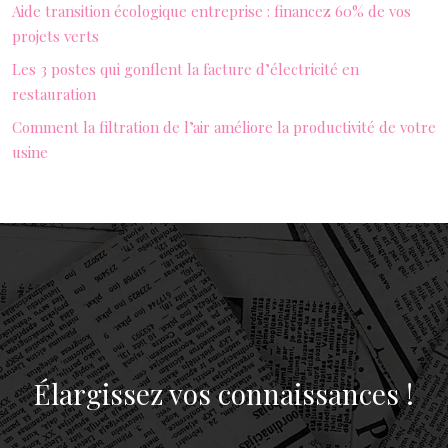
Aide transition écologique entreprise : financez 60% de vos
projets verts
Les 3 postes qui gonflent la facture d’électricité en
restauration
Comment la filtration de l’air améliore la productivité de votre
usine
Élargissez vos connaissances !