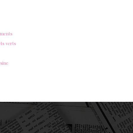
sements
ets verts
usine