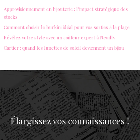
Approvisionnement en bijouterie : l’impact stratégique des
stocks
Comment choisir le burkini idéal pour vos sorties à la plage
Révélez votre style avec un coiffeur expert à Neuilly
Cartier : quand les lunettes de soleil deviennent un bijou
Élargissez vos connaissances !