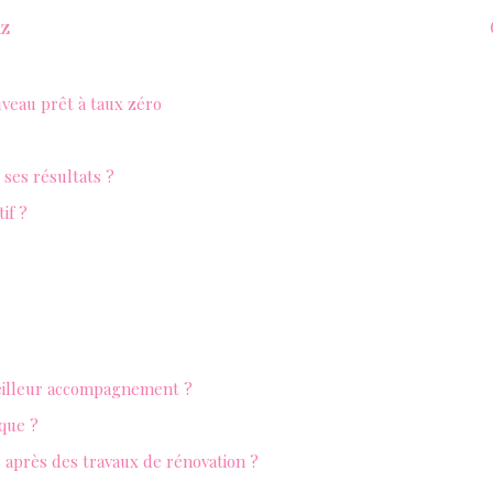
az
uveau prêt à taux zéro
ses résultats ?
if ?
meilleur accompagnement ?
que ?
 après des travaux de rénovation ?