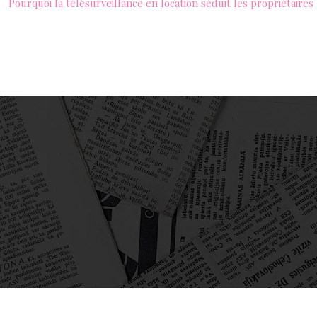
Pourquoi la télésurveillance en location séduit les propriétaires