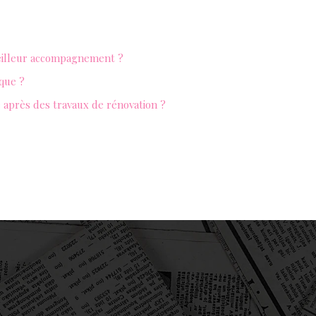
meilleur accompagnement ?
que ?
 après des travaux de rénovation ?