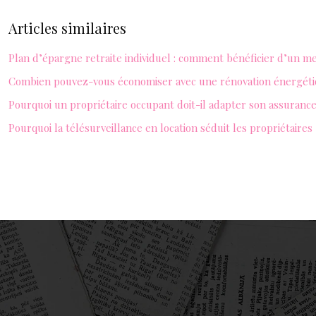
Articles similaires
Plan d’épargne retraite individuel : comment bénéficier d’un 
Combien pouvez-vous économiser avec une rénovation énergéti
Pourquoi un propriétaire occupant doit-il adapter son assurance
Pourquoi la télésurveillance en location séduit les propriétaires