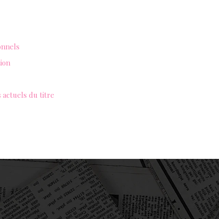
onnels
tion
 actuels du titre