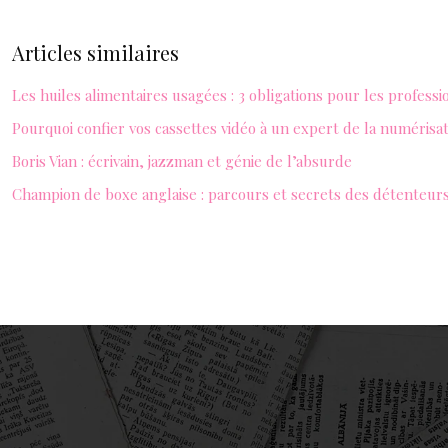
Articles similaires
Les huiles alimentaires usagées : 3 obligations pour les professi
Pourquoi confier vos cassettes vidéo à un expert de la numérisa
Boris Vian : écrivain, jazzman et génie de l’absurde
Champion de boxe anglaise : parcours et secrets des détenteurs