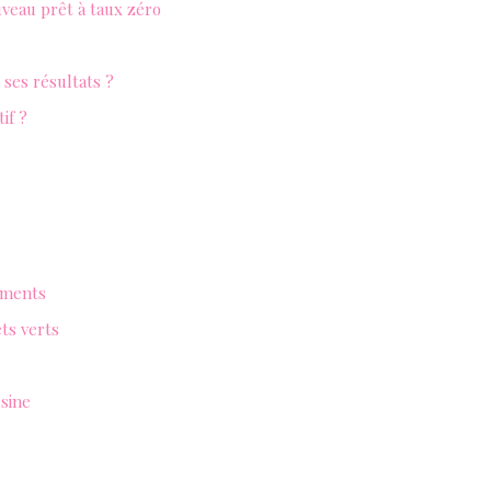
uveau prêt à taux zéro
ses résultats ?
if ?
sements
ets verts
usine