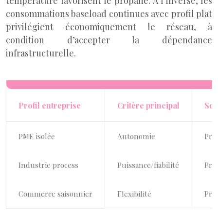
température favorisent le propane. À l’inverse, les
consommations baseload continues avec profil plat
privilégient économiquement le réseau, à
condition d’accepter la dépendance
infrastructurelle.
Profil entreprise
Critère principal
Sol
PME isolée
Autonomie
Pro
Industrie process
Puissance/fiabilité
Pro
Commerce saisonnier
Flexibilité
Pro